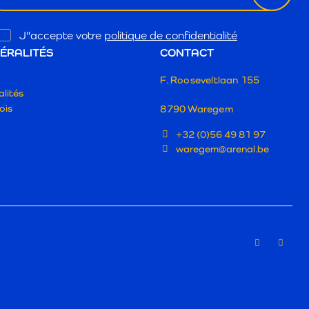
Opt
J"accepte votre
politique de confidentialité
In
ÉRALITÉS
CONTACT
F. Rooseveltlaan 155
lités
ois
8790 Waregem
+32 (0)56 49 81 97
waregem@arenal.be