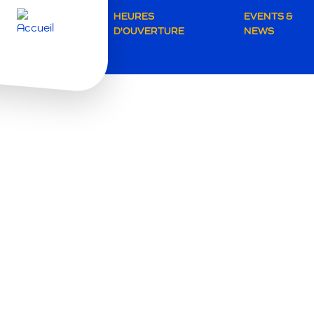
Secondar
HEURES
EVENTS &
D'OUVERTURE
NEWS
navigatio
Waregem