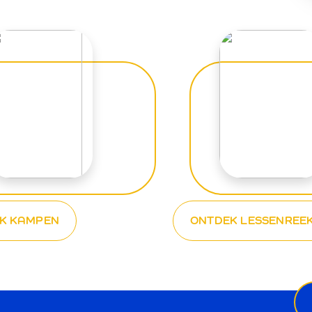
K KAMPEN
ONTDEK LESSENREE
Ne
ema