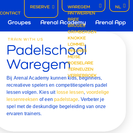
RESERVE
WAREGEM
NL
EMY
CONTACT
ANTWERPEN
BREE
Groupes
Arenal Academy
Arenal App
BRUGES
GRIMBERGEN
GEM
KNOKKE
ation
TRAIN WITH US
Padelschool
LOMMEL
MALINES
MEISE
Waregem
gem
ROESELARE
TERNEUZEN
VERREBROEK
Bij
Arenal Academy
kunnen
kids,
beginners
,
recreatieve spelers
en
competitiespelers
padel
lessen volgen. Kies uit
losse lessen
,
voordelige
lessenreeksen
of een
padelstage
. Verbeter je
spel met de deskundige begeleiding van onze
ervaren trainers.